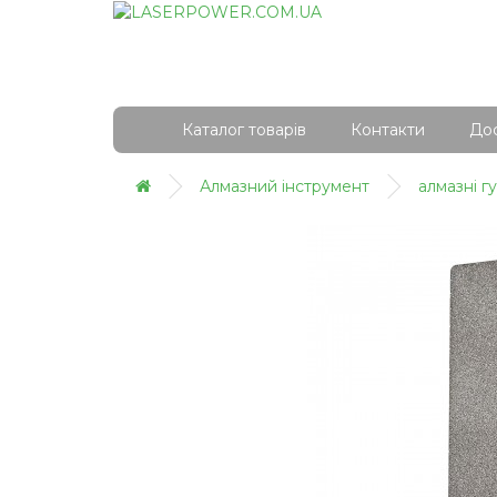
Каталог товарів
Контакти
Дос
Алмазний інструмент
алмазні г