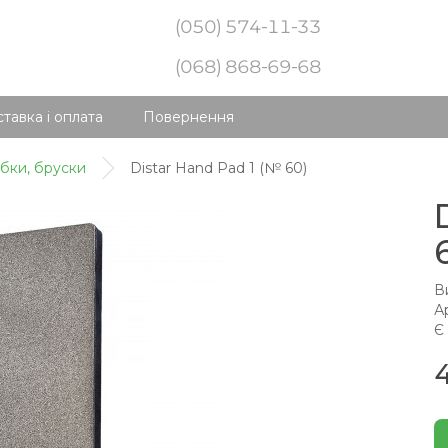
(050) 574-11-33
(068) 868-69-68
тавка і оплата
Повернення
убки, бруски
Distar Hand Pad 1 (№ 60)
В
А
Є