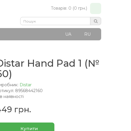
Товарів: 0 (0 грн.)
UA
RU
Distar Hand Pad 1 (№
60)
иробник:
Distar
ртикул: 89568442160
 в наявності
449 грн.
Купити