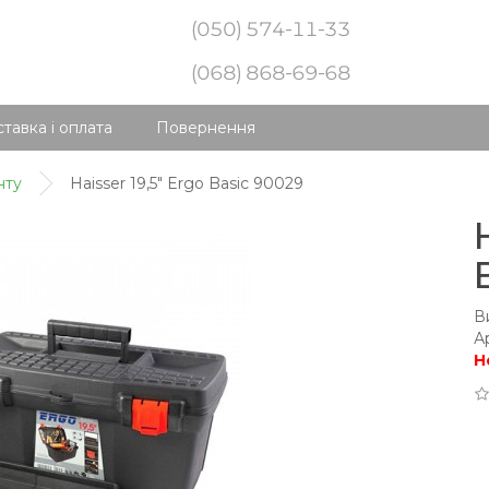
(050) 574-11-33
(068) 868-69-68
тавка і оплата
Повернення
нту
Haisser 19,5" Ergo Basic 90029
В
А
Н