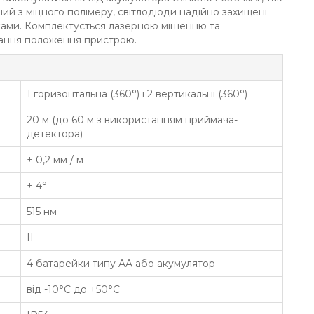
ий з міцного полімеру, світлодіоди надійно захищені
ками. Комплектується лазерною мішенню та
вання положення пристрою.
1 горизонтальна (360°) і 2 вертикальні (360°)
20 м (до 60 м з використанням приймача-
детектора)
± 0,2 мм / м
± 4°
515 нм
II
4 батарейки типу AA або акумулятор
від -10°С до +50°С