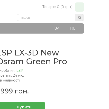
Товарів: 0 (0 грн.)
UA
RU
LSP LX-3D New
Osram Green Pro
иробник:
LSP
рантія: 24 міс.
 в наявності
5999 грн.
Купити