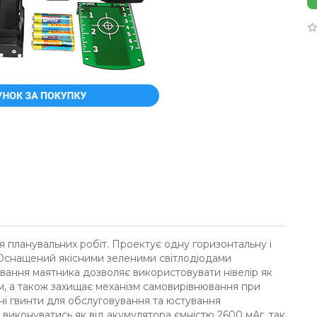
 планувальних робіт. Проектує одну горизонтальну і
°. Оснащений якісними зеленими світлодіодами
вання маятника дозволяє використовувати нівелір як
м, а також захищає механізм самовирівнювання при
ні гвинти для обслуговування та юстування
виконуватись як від акумулятора ємністю 2600 мАг, так