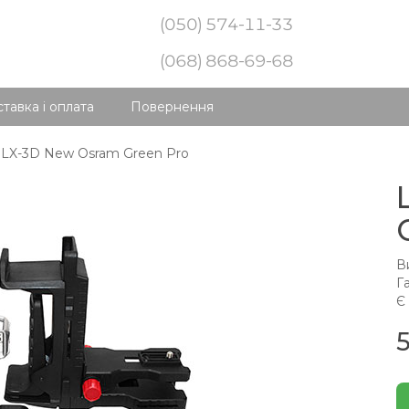
(050) 574-11-33
(068) 868-69-68
тавка і оплата
Повернення
 LX-3D New Osram Green Pro
В
Га
Є