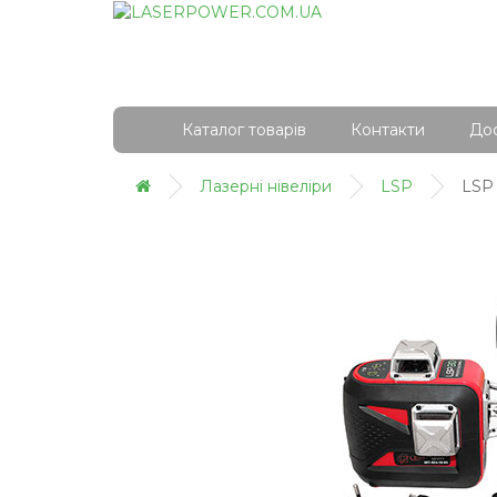
Каталог товарів
Контакти
Дос
Лазерні нівеліри
LSP
LSP