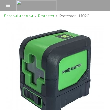
Лазерні нівеліри
Protester
Protester LL102G