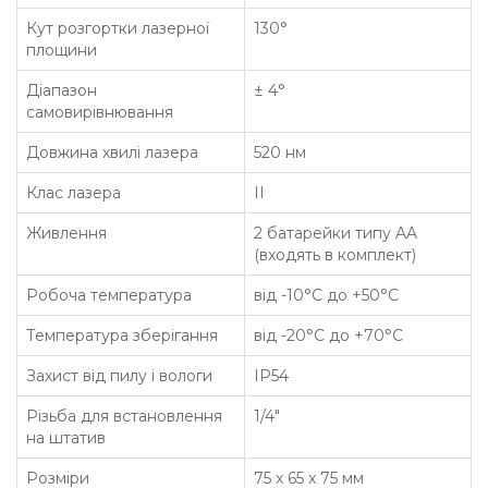
Кут розгортки лазерної
130°
площини
Діапазон
± 4°
самовирівнювання
Довжина хвилі лазера
520 нм
Клас лазера
II
Живлення
2 батарейки типу AA
(входять в комплект)
Робоча температура
від -10°С до +50°С
Температура зберігання
від -20°С до +70°С
Захист від пилу і вологи
IP54
Різьба для встановлення
1/4"
на штатив
Розміри
75 x 65 x 75 мм