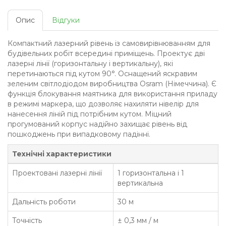
Опис
Відгуки
Компактний лазерний рівень із самовирівнюванням для
будівельних робіт всередині приміщень. Проектує дві
лазерні лінії (горизонтальну і вертикальну), які
перетинаються під кутом 90°. Оснащений яскравим
зеленим світлодіодом виробництва Osram (Німеччина). Є
функція блокування маятника для використання приладу
в режимі маркера, що дозволяє нахиляти нівелір для
нанесення ліній під потрібним кутом. Міцний
прогумований корпус надійно захищає рівень від
пошкоджень при випадковому падінні.
Технічні характеристики
Проектовані лазерні лінії
1 горизонтальна і 1
вертикальна
Дальність роботи
30 м
Точність
± 0,3 мм / м