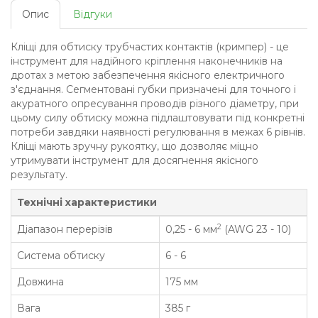
Опис
Відгуки
Кліщі для обтиску трубчастих контактів (кримпер) - це
інструмент для надійного кріплення наконечників на
дротах з метою забезпечення якісного електричного
з'єднання. Сегментовані губки призначені для точного і
акуратного опресування проводів різного діаметру, при
цьому силу обтиску можна підлаштовувати під конкретні
потреби завдяки наявності регулювання в межах 6 рівнів.
Кліщі мають зручну рукоятку, що дозволяє міцно
утримувати інструмент для досягнення якісного
результату.
Технічні характеристики
2
Діапазон перерізів
0,25 - 6 мм
(AWG 23 - 10)
Система обтиску
6 - 6
Довжина
175 мм
Вага
385 г