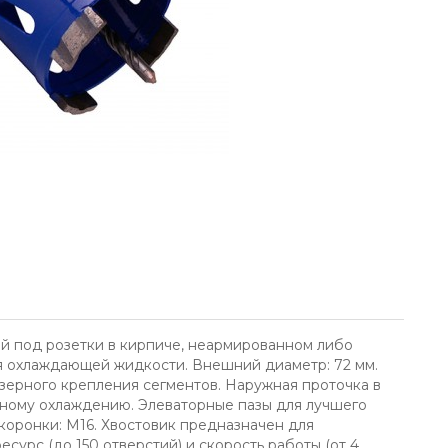
й под розетки в кирпиче, неармированном либо
 охлаждающей жидкости. Внешний диаметр: 72 мм.
азерного крепления сегментов. Наружная проточка в
ному охлаждению. Элеваторные пазы для лучшего
коронки: M16. Хвостовик предназначен для
сурс (до 150 отверстий) и скорость работы (от 4