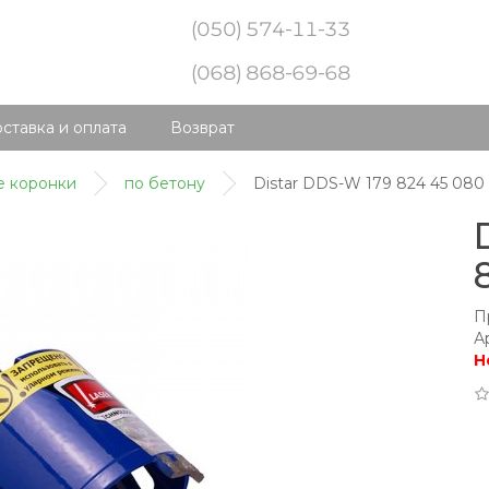
(050) 574-11-33
(068) 868-69-68
ставка и оплата
Возврат
е коронки
по бетону
Distar DDS-W 179 824 45 080 
П
А
Н