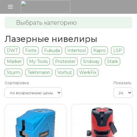
Выбрать категорию
Лазерные нивелиры
DWT
Forte
Fukuda
Intertool
Kapro
LSP
Marker
My Tools
Protester
Sndway
Stark
Sturm
Tekhmann
Vorhut
WerkFix
Сортировка:
Показать: