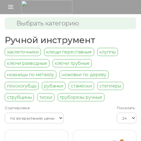
Выбрать категорию
Ручной инструмент
заклепочники
клещи переставные
клуппы
ключи разводные
ключи трубные
ножницы по металлу
ножовки по дереву
плоскогубцы
рубанки
стамески
степлеры
струбцины
тиски
труборезы ручные
Сортировка:
Показать: