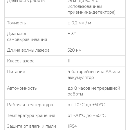
Дальность работы
25 м (до 60 м с
использованием
приемника-детектора)
Точность
± 0,2 мм / м
Диапазон
± 3°
самовыравнивания
Длина волны лазера
520 нм
Класс лазера
II
Питание
4 батарейки типа AA или
аккумулятор
Автономность
до 8 часов непрерывной
работы
Рабочая температура
от -10°С до +50°С
Температура хранения
от -20°С до +60°С
Защита от влаги и пыли
IP54