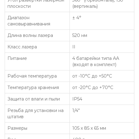
Угол развертки лазерной
360° (горизонталь), 150°
плоскости
(вертикаль)
Диапазон
± 4°
самовыравнивания
Длина волны лазера
520 нм
Класс лазера
II
Питание
4 батарейки типа AA
(входят в комплект)
Рабочая температура
от -10°С до +50°С
Температура хранения
от -20°С до +70°С
Защита от влаги и пыли
IP54
Резьба для установки на
1/4"
штатив
Размеры
105 x 85 x 65 мм