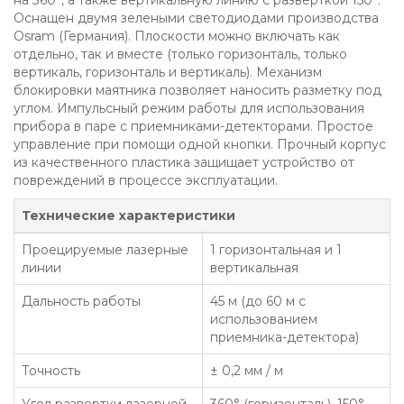
на 360°, а также вертикальную линию с разверткой 150°.
Оснащен двумя зелеными светодиодами производства
Osram (Германия). Плоскости можно включать как
отдельно, так и вместе (только горизонталь, только
вертикаль, горизонталь и вертикаль). Механизм
блокировки маятника позволяет наносить разметку под
углом. Импульсный режим работы для использования
прибора в паре с приемниками-детекторами. Простое
управление при помощи одной кнопки. Прочный корпус
из качественного пластика защищает устройство от
повреждений в процессе эксплуатации.
Технические характеристики
Проецируемые лазерные
1 горизонтальная и 1
линии
вертикальная
Дальность работы
45 м (до 60 м с
использованием
приемника-детектора)
Точность
± 0,2 мм / м